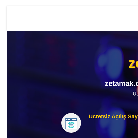
z
zetamak.c
Üc
Ücretsiz Açılış Say