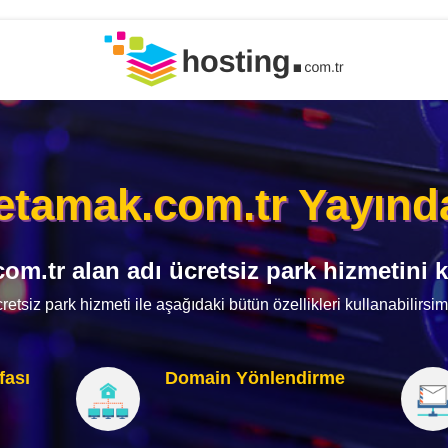
etamak.com.tr Yayınd
om.tr alan adı ücretsiz park hizmetini k
retsiz park hizmeti ile aşağıdaki bütün özellikleri kullanabilirsim
fası
Domain Yönlendirme